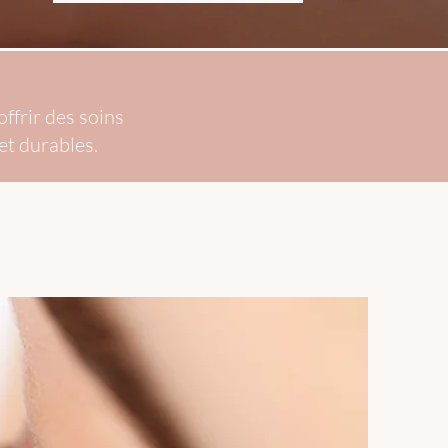
ffrir des soins
et durables.