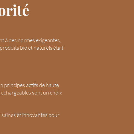
orité
nt à des normes exigeantes,
produits bio et naturels était
n principes actifs de haute
 rechargeables sont un choix
s saines et innovantes pour