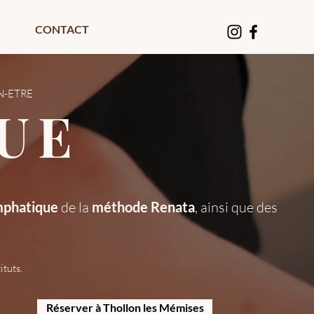
CONTACT
N-ETRE
UE
mphatique
de la
méthode Renata
, ainsi que des
tuts.
Réserver à Thollon les Mémises