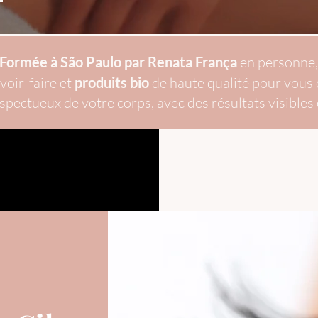
Formée à São Paulo par Renata França
en personne,
voir-faire et
produits bio
de haute qualité pour vous o
espectueux de votre corps, avec des résultats visibles 