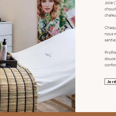
Jolie (
chouch
chaleu
Chaque
nous 
sentie
Profit
douce 
confor
Je r