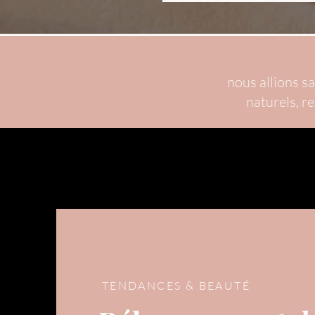
nous allions sa
naturels, r
TENDANCES & BEAUTÉ