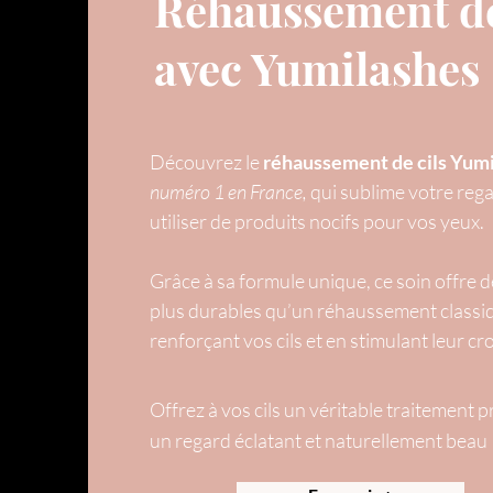
Réhaussement de
avec Yumilashes
Découvrez le
réhaussement de cils
Yumi
numéro 1 en France,
qui sublime votre reg
utiliser de produits nocifs pour vos yeux.
Grâce à sa formule unique, ce soin offre d
plus durables qu’un réhaussement classiq
renforçant vos cils et en stimulant leur cr
Offrez à vos cils un véritable traitement 
un regard éclatant et naturellement beau 