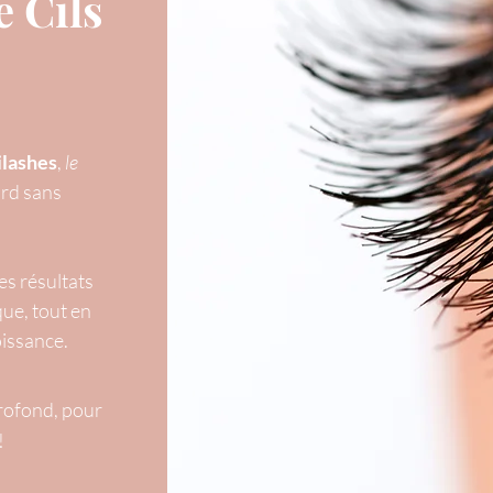
 Cils
lashes
,
le
ard sans
es résultats
ue, tout en
oissance.
profond, pour
!