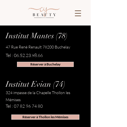
Institut Mantes (78)
47 Rue René Renault 78200 Buchelay
Tel :
06.52.23.98.66
Réserver à Buchelay
Institut Evian (74)
324 impasse de la Chapelle Thollon les
Mémises
Tel :
07 82 96 74 80
Réserver à Thollon les Mémises